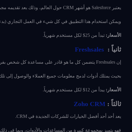
يعتبر Salesforce هو أشهر CRM حول العالم، وذلك بعد تقديمه مجموعة من الميزات الرائعة التي تحتاجها في معظم الشركات.
ويمكن استخدام هذا التطبيق في كل شيء في العمل التجاري (بدءاً
الأسعار:
تبدأ من 25$ لكل مستخدم شهرياً.
ثانياً :
Freshsales
إن Freshsales يتضمن كل ما هو قادر على مساعدة كل شخص بفريقك وذلك لتحديد وتتبع كل العملاء المتوقعين لبناء عملك.
بحيث يمتلك أدوات لدمج معلومات جميع العملاء والوصول إلى تلك 
الأسعار:
يبدأ من 12$ لكل مستخدم شهرياً.
ثالثاً :
Zoho CRM
يعد أحد أحد أفضل الخيارات للشركات الجديدة في CRM.
فهو يتميز بمجموعة كبيرة من المساعدات والأدوات، وبما في ذلك القي