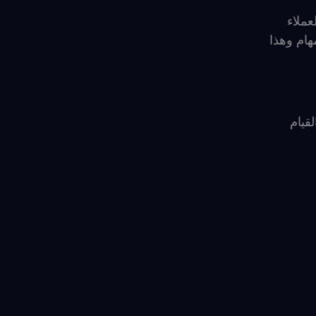
 العملاء
هام وهذا
قيام