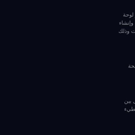
 لوحة
وإنشاء
ت وذلك
يحة
 بين
بطيء