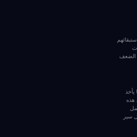
 استبقائهم
ت
ط الضعف
يأخذ
 هذه
تبسيط العمل
ل سير