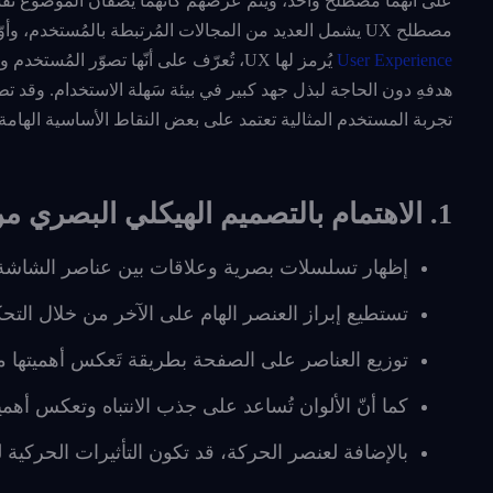
على أنّهما مصطلح واحد، ويُتم عرضهم كأنهما يصفان الموضوع نف
مصطلح UX يشمل العديد من المجالات المُرتبطة بالمُستخدم، وأوّل تلك المجالات هي واجهة المستخدم وتصميمها لهذا سبب التداخل بين المصطلحين.
User Experience
يُرمز لها UX، تُعرّف على أنّها تصوّر ال
هدفهِ دون الحاجة لبذل جهد كبير في بيئة سَهلة الاستخدام. وقد تطورت وتحسّنت UX كنتيجة للتحسينات التي 
تجربة المستخدم المثالية تعتمد على بعض النقاط الأساسية الهامة
1. الاهتمام بالتصميم الهيكلي البصري من خلال
إظهار تسلسلات بصرية وعلاقات بين عناصر الشاشة 
تستطيع إبراز العنصر الهام على الآخر من خلال الت
توزيع العناصر على الصفحة بطريقة تَعكس أهميتها
كما أنّ الألوان تُساعد على جذب الانتباه وتعكس أهم
بالإضافة لعنصر الحركة، قد تكون التأثيرات الحركية 