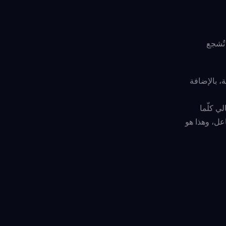
يث تُشجع
، بالإضافة
لتالي كلّما
عل، وهذا هو