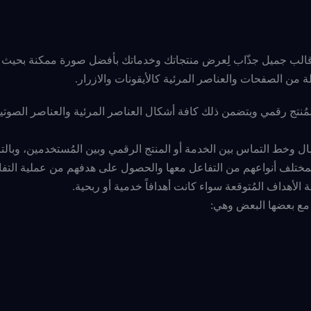
Use يُرمز لها بـUI، ببساطة هي إيجاد قالب جميل جذّاب لِعرض منتجاتك وخدماتك بأفضل صورة ممكنة بح
 من الصفحات والعناصر المرئية كالأيقونات والازرار.
لمُنتج رقمي ويتضمن ذلك كافة أشكال العناصر المرئية والعناصر الصوتية
User Interf كونها تُعتبر قناة الاتصال وخط التماس بين الخدمة أو المنتج الرقمي وبين المُستخدمين، وبا
بمختلف أنواعهم من التفاعل معها والحصول على هدفهم من عملية التفا
الأهداف المُتوقعة سواء كانت أهدافاً خدمية أو ربحية.
 مع بعضها البعض وهي: