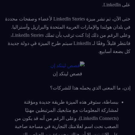
على LinkedIn.
حتى الآن، تم نشر ميزة LinkedIn Stories لأعضاء وصفحات محددة
في بلدان هولندا والإمارات العربية المتحدة والبرازيل وأستراليا.
وعلى الرغم من ذلك إذا كنت ترغب بأن تملك LinkedIn Stories،
فانتظر قليلاً. وفقًا لـ LinkedIn سيتم طرح الميزة في دولة جديدة
كل بضعة أسابيع.
قصص لينكد إن
إذن، ما المعنى الذي يحمله هذا للشركات؟
ببساطة، ستوفر هذه الميزة طريقة جديدة ومؤقتة
لمشاركة المعلومات مع متابعيك المرتبطين مهنيًا
(LinkedIn Connects). وعلى الرغم من أنه قد يكون من
الصعب نحت اسم لعلامتك التجارية في مساحة صاخبة
على الإنترنت، إلا أن هناك مجموعة من العناصر التي