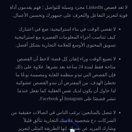
لا تعد قصص LinkedIn مجرد وسيلة للتواصل ؛ فهم يقدمون أداة
قوية لتعزيز التفاعل والتعرف على جمهورك وتحسين الأعمال.
لا تقضي الوقت في بناء استراتيجية: ضع في اعتبارك
كيف تتناسب أجزاء المعلومات القصيرة مع استراتيجية
تسويق المحتوى الأوسع للعلامة التجارية بشكل أفضل.
لا تضيع الوقت وراء إتقان كل قصة: لاحظ أن القصص
متاحة فقط لمدة 24 ساعة بعد نشرها. علاوة على ذلك
فإن القصص التي تبدو منظمة للغاية ومصممة نوعًا ما
تخطئ الهدف. من المفترض أن تبدو القصص عشوائية
لذا حاول أن يكون لديك نفس العقلية كما تفعل عندما
تنشر قصصًا على Instagram أو Facebook.
لا تتصل بالمتابعين: يرغب الناس في اتصالات حقيقية من
الشركات. دع شخصية علامتك التجارية تتألق قليلاً
وشارك المزيد عن نفسك. إنها الطريقة المثلى لتعزيز