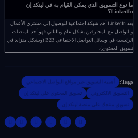
ما نوع التسويق الذي يمكن القيام به في لينكد إن
LinkedIn؟
يعد LinkedIn أهم شبكة اجتماعية للوصول إلى مشتري الأعمال
والتواصل مع المحترفين بشكل عام وبالتالي فهو أحد المنصات
الرئيسية في وسائل التواصل الاجتماعي B2B (وبشكل متزايد في
تسويق المحتوى).
Tags:
أهمية التسويق عبر مواقع التواصل الاجتماعي
التسويق الالكتروني
تسويق المحتوى على لينكد إن
تسويق منتجك على منصة لينكد إن