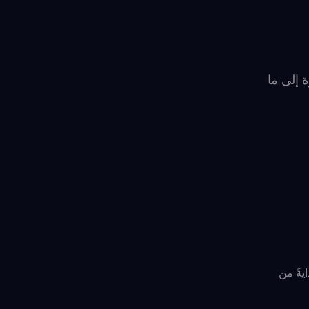
 إلى ما
يةً من