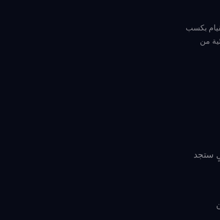
لقيام بكسب
ية من
لٍ ستجد