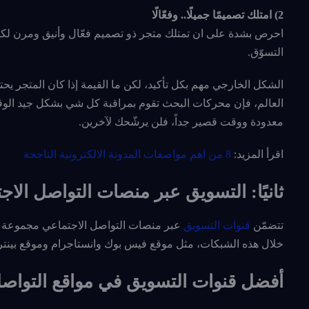
2) امتلك تصميمًا جميلًا.. وفعّالًا
احرص بشدة على ان تمتلك متجر ذو تصميم فعّال وأنيق ومرن لكل 
التسوّق.
الشكل الخارجي مهم بكل تأكيد، لكن ما القيمة إذا كان المتجر يح
العالم، فإن محركات البحث تقوم بمراقبة كل شي بشكل جيد الوقت ا
معدودة ووقت قصير جداً، فلن يرشّحك لآخرين.
اقرأ المزيد:
8 من اهم مواصفات المدونة الالكترونية الناجحة
ثانيًا: التسويق عبر منصات التواصل الاج
تتضمّن
قنوات التسويق
عبر منصات التواصل الاجتماعي مجموعة من 
خلال هذه الشبكات، مثل موقع فيس بوك وانستاجرام وموقع بينت
أفضل قنوات التسويق في مواقع التواصل