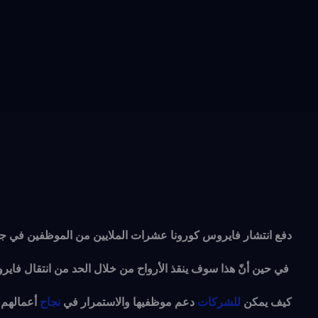
دفع انتشار فايروس كورونا عشرات الملايين من الموظفين في جمي
في حين أنّ هذا سوف ينقذ الأرواح من خلال الحد من انتقال فايروس كورونا COVID-19، إلا أنه يفرض أيضًا تحديات كبيرة
كيف يمكن
للشركات
دعم موظفيها والاستمرار في
نجاح
أعمالهم؟