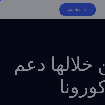
ابدأ رحلة النمو
خلالها دعم
ورونا