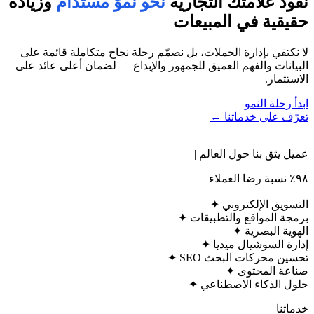
نقود علامتك التجارية
نحو نموٍّ مستدام
وزيادة
حقيقية في المبيعات
لا نكتفي بإدارة الحملات، بل نصمّم رحلة نجاح متكاملة قائمة على
البيانات والفهم العميق للجمهور والإبداع — لضمان أعلى عائد على
الاستثمار.
ابدأ رحلة النمو
تعرّف على خدماتنا ←
عميل يثق بنا حول العالم |
٩٨٪ نسبة رضا العملاء
التسويق الإلكتروني ✦
برمجة المواقع والتطبيقات ✦
الهوية البصرية ✦
إدارة السوشيال ميديا ✦
تحسين محركات البحث SEO ✦
صناعة المحتوى ✦
حلول الذكاء الاصطناعي ✦
خدماتنا