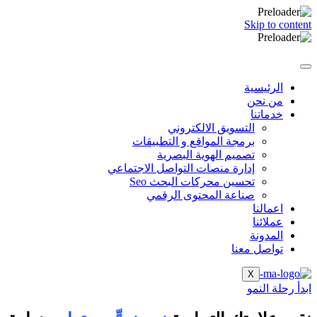
Skip to content
الرئيسية
من نحن
خدماتنا
التسويق الالكتروني
برمجة المواقع و التطبيقات
تصميم الهوية البصرية
إدارة منصات التواصل الاجتماعي
تحسين محركات البحث Seo
صناعة المحتوى الرقمي
اعمالنا
عملائنا
المدونة
تواصل معنا
X
ابدأ رحلة النمو