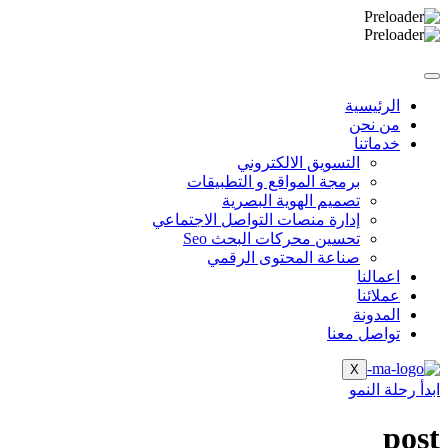
Skip
to
content
الرئيسية
من نحن
خدماتنا
التسويق الالكتروني
برمجة المواقع و التطبيقات
تصميم الهوية البصرية
إدارة منصات التواصل الاجتماعي
تحسين محركات البحث Seo
صناعة المحتوى الرقمي
اعمالنا
عملائنا
المدونة
تواصل معنا
X
ابدأ رحلة النمو
post