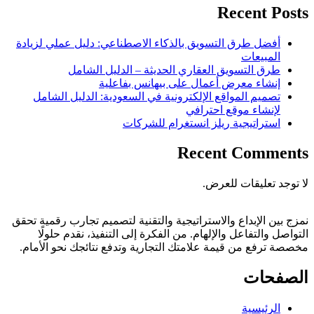
Recent Posts
أفضل طرق التسويق بالذكاء الاصطناعي: دليل عملي لزيادة
المبيعات
طرق التسويق العقاري الحديثة – الدليل الشامل
إنشاء معرض أعمال على بيهانس بفاعلية
تصميم المواقع الإلكترونية في السعودية: الدليل الشامل
لإنشاء موقع احترافي
استراتيجية ريلز انستغرام للشركات
Recent Comments
لا توجد تعليقات للعرض.
نمزج بين الإبداع والاستراتيجية والتقنية لتصميم تجارب رقمية تحقق
التواصل والتفاعل والإلهام. من الفكرة إلى التنفيذ، نقدم حلولًا
مخصصة ترفع من قيمة علامتك التجارية وتدفع نتائجك نحو الأمام.
الصفحات
الرئيسية