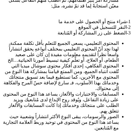
مشاركة أمر يثير اهتمامهم، ثم الطلب منهم التفاعل بشكل
معيّن استجابةً لِما قد تمّ نشره، مثل:
1-شراء منتج أو الحصول على خدمة ما
2-النقر للتسجيل في الموقع
3-الضغط على زر المشاركة أو المُتابعة
المحتوى التعليمي، يسعى الجميع للتعلم بأقل تكلفة ممكنة،
لهذا نجد أنّ المحتوى التعليمي بمختلف أنواعهِ يحقق انتشاراً
واسعاً نظراً لتقديمهِ معلومات مفيدة إن كان على صعيد
الطعام، أو العلاج، أو تعلّم كيفية تبسيط أمورنا الحياتية…الخ
المحتوى الفكاهي، إحدى أفكار محتوى سوشال ميديا التي
تُلفت انتباه الجميع، ومن الممتع قيامنا بمشاركة هذا النوع من
المحتوى مع الآخرين، كما تستطيع فيما بعد تسويق منتجاتك
وخدماتك بهذا الأسلوب، فـ سارع لإضافة حسّ المرح والفكاهة
إلى محتواك.
المسابقات والاختبارات والألغاز، يساعد هذا النوع من المحتوى
على زيادة التفاعل، ويُوقد روح الإبداع لدى مُتابعيك ويزيد
الطلب على منتجاتك وخدماتك إذا كانت المسابقات والألغاز
تتعلق بِهم.
الصور والرسومات، يبقى النوع الأكثر انتشاراً وشعبية حيث
يساعد هذا النوع من المحتوى في توحيد وربط العلامة التجارية
مع المُتابعين.