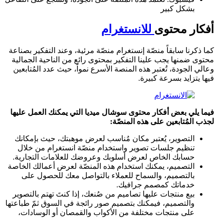
بشكل كبير
أفكار محتوى
للانستغرام
كما ذكرنا سابقاً منصّة إنستغرام منصّة مرئية، وعند التفكير بصناعة
محتوى ضمنها يجب علينا التفكير بمحتوى رائع من الناحية الجمالية
وعالي الجودة، تُعتبر هذه المنصة الأسرع نمواً، حيث عدد المُتابعين
فيها يتزايد بسرعة كبيرة.
فيما يلي بعض أفكار محتوى سوشال ميديا التي يمكنك العمل عليها
لجذب المُتابعين على هذه المنصّة:
التصوير، يُعتبر مكان مُناسب لعرض موهبتك، حيث بإمكانك
تنظيم جلسات تصوير واستخدام منصّة انستغرام من خلال
حسابك الخاص لعرض أسلوبك وعروضك للعلامات التجارية.
التصميم، يمكنك استخدام هذه المنصّة لعرض أعمالك الخاصة
بالتصميم، والسماح للعملاء بالتواصل معك للحصول على
خدماتك كمصمم جرافيك.
بيع منتجات عليها تصاميم من صُنعك، إذا كنتَ تهتم بالتصوير
والتصميم، فيمكنك بتصميم صور رائجة في السوق ثمّ طباعتها
على منتجات مختلفة من الأكواب والقمصان أو الوسادات،