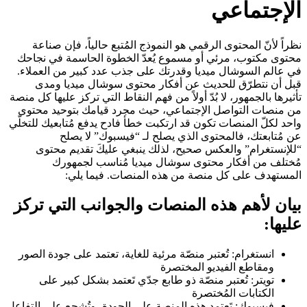
الإجتماعي
نظراً لأنّ المحتوى الرقمي هو النموذج المُتبع حالياً، فإن صناعة
محتوى مكتوب، مرئي أو مسموع يُعدّ الخطوة الحاسمة في نجاحك
في عالم السوشال ميديا وقدرتك على جذب عدد كبير من العملاء.
قبل أن نتطرّق للحديث عن أفكار محتوى سوشال ميديا ومدى
تأثيرها بالجمهور، لا بُدّ أولاً من فهم النقاط التي تركز عليها كل منصة
من منصات التواصل الإجتماعي، حيث مجرد قيامك بتوحيد محتوى
واحد لكلّ المنصات تكون قد ارتكبت خطأ فادح يدفع مُتابعيك للتخلّي
عن مُتابعتك، فالمحتوى الذي يصلح لـ “فيسبوك” لا يصلح
“للإنستغرام” والعكس صحيح، لذلك ينبغي عليكَ تقديم محتوى
مُختلف من أفكار محتوى سوشال ميديا مُناسب لجمهورك
المستهدف على كل منصة من هذه المنصات. فيما يلي:
بيان لأهم هذه المنصات والجوانب التي تركز
عليها:
انستغرام: تُعتبر منصّة مرئية للغاية، تعتمد على جودة الصور
ومقاطع الفيديو المختصرة
تويتر: تُعتبر منصّة ذو طابع جدّي تَعتمد بشكل كبير على
الكتابات المُختصرة
فيسبوك: تَعتمد هذه المنصة على الجودة، وتُشجع على التفاعل