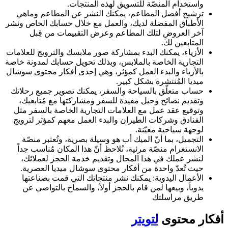
واستخدام المنصّة للتسويق لهذه المنتجات.
ترشيح أفضل المطاعم، يمكنك النشر عن المطاعم وماهي
الأطباق المفضلة لديك، والعمل مع خلال حسابك الخاص ونشر
آخر العروض لتلك المطاعم وعرض التقييمات من قِبل
المتابعين لكَ.
الأزياء، يمكنك البدء بمشاركة صور ملابسك والترويج للعلامات
التجارية الخاصة بالملابس، وبذلك تحويل حسابك لمدونة خاصة
بالأزياء والبدء العمل كمؤثر، وهي إحدى أفكار محتوى سوشال
ميديا المُنتشرة بشكل كبير.
حساب متعلّق بالسياحة والسفر، يمكنك تصوير جميع رحلاتك
وتقديم نصائح وحيل مفيدة للسفر ومشاركتها مع مُتابعيك،
وتوقيع عقد عمل مع العلامات التجارية الخاصة بالسفر مثل
الفنادق وشركات الطيران والبدء العمل معهم كمؤثر لترويج
لوجهة سياحية معيّنة.
التجميل، بما أنّ الميك أب هو وسيلة بصرية، وتُعتبر منصّة
الانستغرام منصّة مرئية، نُلاحظ أنّ هذا المكان مُناسب جداً
لنشر عملك في هذا المجال وتقديم خدمة الحجز لعملائك،
حيث تُعدّ واحدة من أفكار محتوى سوشال ميديا العصرية.
الأعمال اليدوية: يمكنك نشر منتجاتك التي قمت بصناعتها
يدوياً، وبيعها لمن قام بالحجز أولاً، والسماح بالتواصي عن
طريق مراسلتك
أفكار محتوى
لتويتر