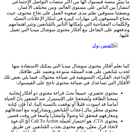
ما يميّز منصة فيسبوك أنّها من أكثر منصات التواصل الإجتماعي
انتشاراً بين الناس على مستوى العالم، ومن مختلف الأعمار،
وبصفتنا مسوقين نعلم مدى صعوبة العمل على نجاح محتوى، حيث
يحتاج المسوقون إلى مهارات كبيرة في ابتكار الإعلانات النصيّة
والكلمات المفتاحية التي بإمكانها التأثير بالمُتابعين وتثير اهتمامهم
وتدفعهم على التفاعل مع أفكار محتوى سوشال ميديا التي تعمل
عليها.
كما نعلم أفكار محتوى سوشال ميديا التي يمكنك الاستفادة منها
لجذب مُتابعين على هذه المنصّة متنوعة وتعتمد على طاقتك
الإبداعية، الفكريّة، التسويقية في صياغة محتواك، فيما يلي بعض تلك
الأفكار التي تساعدك في صياغة محتوى ناجح على الفيسبوك:
محتوى تحفيزي، جميعاً نحبّ قراءة محتوى ذو أفكار إيجابية
تمنحنا الطاقة وتُشجعنا على الإستمرار عند الشعور بأنّ الحياة
أمامنا قد اسودت قليلاً أو توقفت بالنسبة إلينا، لذا فإن كِتابة
محتوى محفّز ينال إعجاب المُتابعين ويشاركونه مع أصدقائهم
ومعارفهم فيحقق لنا وصولاً وانتشاراً واسعاً في وقت قصير.
محتوى CTA، هو اختصار لجملة Call To Action أيّ الدعوة
لاتخاذ قرار معيّن، وهو محتوى يجذب المُتابعين عن طريق