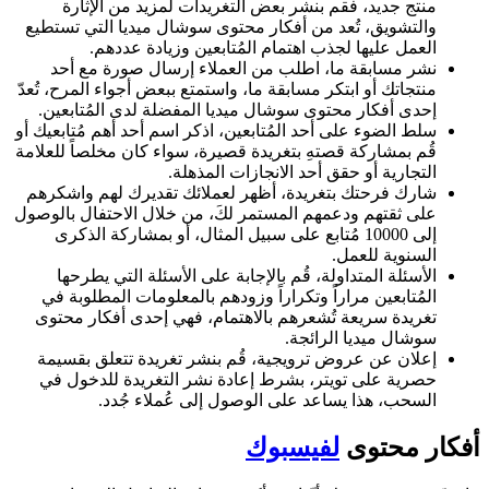
منتج جديد، فقم بنشر بعض التغريدات لمزيد من الإثارة
والتشويق، تُعد من أفكار محتوى سوشال ميديا التي تستطيع
العمل عليها لجذب اهتمام المُتابعين وزيادة عددهم.
نشر مسابقة ما، اطلب من العملاء إرسال صورة مع أحد
منتجاتك أو ابتكر مسابقة ما، واستمتع ببعض أجواء المرح، تُعدّ
إحدى أفكار محتوى سوشال ميديا المفضلة لدى المُتابعين.
سلط الضوء على أحد المُتابعين، اذكر اسم أحد أهم مُتابعيك أو
قُم بمشاركة قصتهِ بتغريدة قصيرة، سواء كان مخلصاً للعلامة
التجارية أو حقق أحد الانجازات المذهلة.
شارك فرحتك بتغريدة، أظهر لعملائك تقديرك لهم واشكرهم
على ثقتهم ودعمهم المستمر لكَ، من خلال الاحتفال بالوصول
إلى 10000 مُتابع على سبيل المثال، أو بمشاركة الذكرى
السنوية للعمل.
الأسئلة المتداولة، قُم بالإجابة على الأسئلة التي يطرحها
المُتابعين مراراً وتكراراً وزودهم بالمعلومات المطلوبة في
تغريدة سريعة تُشعرهم بالاهتمام، فهي إحدى أفكار محتوى
سوشال ميديا الرائجة.
إعلان عن عروض ترويجية، قُم بنشر تغريدة تتعلق بقسيمة
حصرية على تويتر، بشرط إعادة نشر التغريدة للدخول في
السحب، هذا يساعد على الوصول إلى عُملاء جُدد.
أفكار محتوى
لفيسبوك