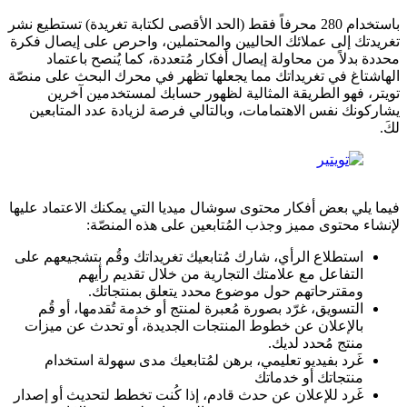
باستخدام 280 محرفاً فقط (الحد الأقصى لكتابة تغريدة) تستطيع نشر
تغريدتك إلى عملائك الحاليين والمحتملين، واحرص على إيصال فكرة
محددة بدلاً من محاولة إيصال أفكار مُتعددة، كما يُنصح باعتماد
الهاشتاغ في تغريداتك مما يجعلها تظهر في محرك البحث على منصّة
تويتر، فهو الطريقة المثالية لظهور حسابك لمستخدمين آخرين
يشاركونك نفس الاهتمامات، وبالتالي فرصة لزيادة عدد المتابعين
لكَ.
فيما يلي بعض أفكار محتوى سوشال ميديا التي يمكنك الاعتماد عليها
لإنشاء محتوى مميز وجذب المُتابعين على هذه المنصّة:
استطلاع الرأي، شارك مُتابعيك تغريداتك وقُم بتشجيعهم على
التفاعل مع علامتك التجارية من خلال تقديم رأيهم
ومقترحاتهم حول موضوع محدد يتعلق بمنتجاتك.
التسويق، غرّد بصورة مُعبرة لمنتج أو خدمة تُقدمها، أو قُم
بالإعلان عن خطوط المنتجات الجديدة، أو تحدث عن ميزات
منتج مُحدد لديك.
غَرد بفيديو تعليمي، برهن لمُتابعيك مدى سهولة استخدام
منتجاتك أو خدماتك
غَرد للإعلان عن حدث قادم، إذا كُنت تخطط لتحديث أو إصدار