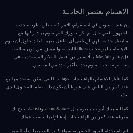
الاهتمام بعنصر الجاذبية
إن عند التسويق في انستقرام، الأمر كله يتعلق بطريقة جذب
الجمهور، ففي حال لم تكن صورك التي تقوم بمشاركتها مع
متابعيك جذابة، فهي لن تلقى أي تفاعل منهم.. لذلك حاول أن تقوم
بالاهتمام بالمرشحات filters اللطيفة والمميزة من دون مبالغة،
فإن فلتر Mayfair مثلًا يعتبر من أفضل الفلاتر المستخدمة في
إنستقرام، بحيث يقوم بجذب أكبر عدد من المتابعين.
كما عليك الاهتمام بالهاشتاجات hashtags التي يمكن استخدامها مع
عدد كبير من الناس على شرط أن تكون ذات صلة بالمحتوى الذي
تقدّمه.
كما انه هناك أدوات مميزة مثل IconoSquare، وWebsta تتيح لك
معرفة عدد كبير من الهاشتاجات إنتشارًا بما يناسب عملك.
قم ياستخدام الصور الحصرية، سواء كانت التصميمات أو الصور