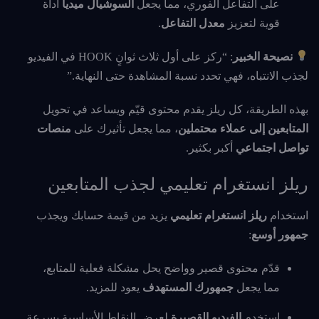
على التفاعل الفوري، مما يجعل
السوشيال ميديا
أداة
قوية لتعزيز
معدل التفاعل
.
نصيحة الخبير
: “ركز على أول ثلاث ثوانٍ HOOK في الفيديو
لجذب الانتباه، فهي تحدد نسبة المشاهدة حتى النهاية.”
بهذه الطريقة، كل ريلز يقدم محتوى قيّم ويساعد في تحويل
المتابعين إلى عملاء محتملين
، مما يجعل تأثيرك على
منصات
تواصل اجتماعي
أكبر بكثير.
ريلز انستغرام تعليمي لجذب المتابعين
استخدام
ريلز انستغرام تعليمي
يزيد من قيمة حسابك ويجذب
جمهور أوسع
:
قدّم محتوى قصير وواضح يحل مشكلة فعلية للمتابع،
مما يجعل
جمهورك المستهدف
يعود للمزيد.
استخدم
الفيديو القصيرة
لعرض النقاط الأساسية بسرعة