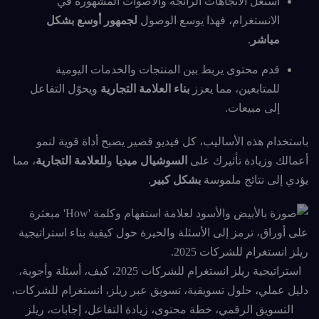
استغل الاتجاهات الرائجة والأصوات المشهورة في
الانستغرام، فهذا يوسع الوصول
لجمهور أوسع
بشكل
مباشر
.
قدم محتوى يربط بين المنتجات والخدمات اليومية
للمتابعين، مما يعزز
بناء العلامة التجارية
ويحوّل التفاعل
إلى مبيعات.
باستخدام هذه الأساليب، كل فيديو قصير يصبح أداة قوية لنمو
أعمالك وزيادة تأثيرك على
السوشيال ميديا
و
للعلامة التجارية
، مما
يؤدي إلى نتائج ملموسة
بشكل كبير
.
استراتيجية ريلز انستغرام للشركات 2025، كيف، أسئلة وأجوبة،
دليل عملي، حلول تسويقية، تسويق عبر ريلز، انستغرام للشركات،
التسويق الرقمي، خطة محتوى، زيادة التفاعل، إجابات، ريلز