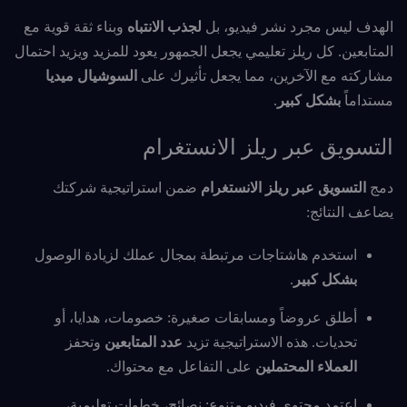
الهدف ليس مجرد نشر فيديو، بل
لجذب الانتباه
وبناء ثقة قوية مع
المتابعين. كل ريلز تعليمي يجعل الجمهور يعود للمزيد ويزيد احتمال
مشاركته مع الآخرين، مما يجعل تأثيرك على
السوشيال ميديا
مستداماً
بشكل كبير
.
التسويق عبر ريلز الانستغرام
دمج
التسويق عبر ريلز الانستغرام
ضمن استراتيجية شركتك
يضاعف النتائج:
استخدم هاشتاجات مرتبطة بمجال عملك لزيادة الوصول
بشكل كبير
.
أطلق عروضاً ومسابقات صغيرة: خصومات، هدايا، أو
تحديات. هذه الاستراتيجية تزيد
عدد المتابعين
وتحفز
العملاء المحتملين
على التفاعل مع محتواك.
اعتمد محتوى فيديو متنوع: نصائح، خطوات تعليمية،