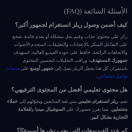
الأسئلة الشائعة (FAQ)
كيف أضمن وصول ريلز انستغرام لجمهور أكبر؟
ركز على محتوى جذاب وقيم يحل مشكلة أو يقدم فائدة، شجع
على التفاعل المبكر بالإعجابات والتعليقات، استخدم الأصوات
والاتجاهات الرائجة، حافظ على جودة الفيديو العالية، استهدف
جمهورك المستهدف
، وراقب التحليلات لتحسين المحتوى
باستمرار. كل هذا يجعل الريلز يصل إلى
جمهور أوسع
على
منصات
تواصل اجتماعي
.
هل محتوى تعليمي أفضل من المحتوى الترفيهي؟
نعم،
ريلز انستغرام تعليمي
يبني ثقة المتابعين ويحوّلهم إلى
عملاء
محتملين
، مما يعزز حضورك على
السوشيال ميديا
و
للعلامة
التجارية
بشكل كبير
.
كم عدد الفيديوهات التي يجب نشرها أسبوعيًا؟