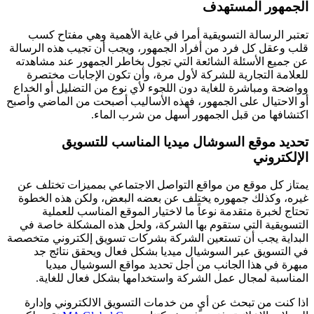
الجمهور المستهدف
تعتبر الرسالة التسويقية أمرا في غاية الأهمية وهي مفتاح كسب
قلب وعقل كل فرد من أفراد الجمهور، ويجب أن تجيب هذه الرسالة
عن جميع الأسئلة الشائعة التي تجول بخاطر الجمهور عند مشاهدته
للعلامة التجارية للشركة لأول مرة، وأن تكون الإجابات مختصرة
وواضحة ومباشرة للغاية دون اللجوء لأي نوع من التضليل أو الخداع
أو الاحتيال على الجمهور، فهذه الأساليب أصبحت من الماضي وأصبح
اكتشافها من قبل الجمهور أسهل من شرب الماء.
تحديد موقع السوشال ميديا المناسب للتسويق
الإلكتروني
يمتاز كل موقع من مواقع التواصل الاجتماعي بمميزات تختلف عن
غيره، وكذلك جمهوره يختلف عن بعضه البعض، ولكن هذه الخطوة
تحتاج لخبرة متقدمة نوعاً ما لاختيار الموقع المناسب للعملية
التسويقية التي ستقوم بها الشركة، ولحل هذه المشكلة خاصة في
البداية يجب أن تستعين الشركة بشركات تسويق إلكتروني متخصصة
في التسويق عبر السوشيال ميديا بشكل فعال ويحقق نتائج جد
مبهرة في هذا الجانب من أجل تحديد مواقع السوشيال ميديا
المناسبة لمجال عمل الشركة واستخدامها بشكل فعال للغاية.
اذا كنت من تبحث عن أيٍ من خدمات التسويق الالكتروني وإدارة