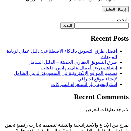
البحث
البحث
Recent Posts
أفضل طرق التسويق بالذكاء الاصطناعي: دليل عملي لزيادة
المبيعات
طرق التسويق العقاري الحديثة – الدليل الشامل
إنشاء معرض أعمال على بيهانس بفاعلية
تصميم المواقع الإلكترونية في السعودية: الدليل الشامل
لإنشاء موقع احترافي
استراتيجية ريلز انستغرام للشركات
Recent Comments
لا توجد تعليقات للعرض.
نمزج بين الإبداع والاستراتيجية والتقنية لتصميم تجارب رقمية تحقق
التواصل والتفاعل والإلهام. من الفكرة إلى التنفيذ، نقدم حلولًا