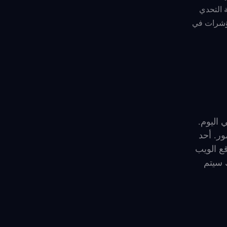
ى صفحة التحدي
مؤشرات في
دمين عندما يفتحون TikTok لأول مرة في اليوم.
ور. أحد
التجارية هو أنه يمكنك ربطها بملفك الشخصي في TikTok أو موقع الويب
انك سيتم