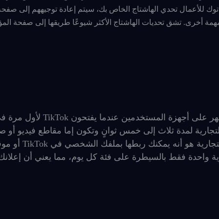
م علامة تصنيف معينة. عندما يرى مستخدمو TikTok تيك توك للأعمال تحدي الهاشتاج الخاص بك، سيتم إعادة توجيههم إل
همة أخرى. تشق تحديات الهاشتاج الأكثر شيوعًا طريقها إلى صفحة ال
استحواذ العلامة التجارية هو إعلان بملء الشاشة يظهر على أجهزة المستخ
لتجارية لمدة ثلاث إلى خمس ثوانٍ وتكون إما مقاطع فيديو أو ص
الأشياء الرائعة في عمليات الاستحواذ على العلامة 
اشتاج. يسمح TikTok لعلامة تجارية واحدة فقط بالسيطرة على فئة كل يوم، مما يعني أن إعل