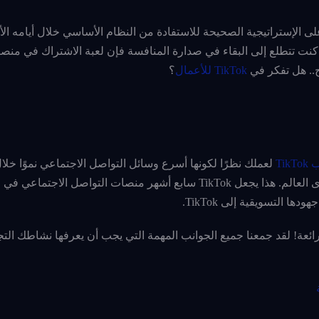
لى الإستراتيجية الصحيحة للاستفادة من النظام الأساسي خلال أيامه ال
 كنت تتطلع إلى البقاء في صدارة المنافسة فإن لعبة الاشتراك في من
ح.. هل تفكر في
TikTok للأعمال
؟
Tik
لعملك نظرًا لكونها أسرع وسائل التواصل الاجتماعي نموًا خلا
TikTok لديها حوالي 800 مليون مستخدم شهري نشط على مستوى العالم. هذا يجعل TikTok سابع أشهر منصات التوا
ا التسويقية إلى TikTok.
 TikTok؟ هذه المقالة هي بداية رائعة! لقد جمعنا جميع الجوانب المهمة التي يجب أن يعرفها نشاط