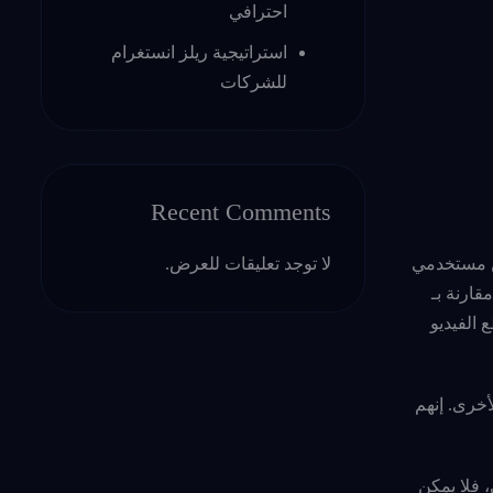
احترافي
استراتيجية ريلز انستغرام
للشركات
Recent Comments
 لديه جمهورًا محددًا للغاية. تحظى المنصة بشعبية كبيرة بين Gen Zers. في الواقع 41٪ من مستخدمي
لا توجد تعليقات للعرض.
قارنة بـ
ة مقاطع الفيديو
كس الأجيال الأخرى. إنهم
. لهذا السبب إذا كنت تستهدف الجيل Z بشكل أساسي، فلا يمكن