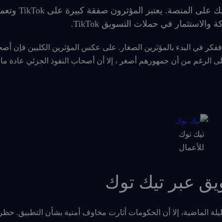
 على المنصة. يعتبر المؤثرون صفقة كبيرة عل
ى TikTok
وتعم
ستثمار في حملات التسويق TikTok.
ا كنت ترغب في استخدام المؤثرين للترويج لعملك على TikTok ففكر في البدء بالمؤثرين الصغار. على عكس المؤثرين الكليين 
مدى وصول أصغر في حدود 1،000-10،000 متابع. على الرغم من أن جمهورهم أصغر ، إلا أن أصحاب النفوذ الجزئي عا
تيك توك
للأعمال
يق عبر تيك توك
ال السنوات القليلة الماضية، إلا أن الحكومات أثارت مخاوف أمنية بشأن التطبيق. حظ