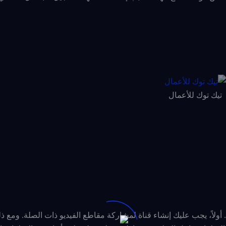
تيك توك للأعمال
 خلالها استخدام TikTok للترويج لعملك. أولاً، يجب عليك إنشاء قناة لمشاركة مقاطع الفيديو ذات الصلة. 