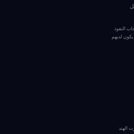
ل
فإن أصحاب النفوذ
دة ما يكون لديهم
رت الهند