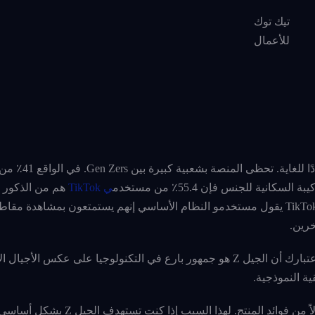
تيك توك
للأعمال
أول شيء مهم يجب أن تعرفه عن Tiktok هو أن
ي TikTok
هم من الذكور م
44.4٪ من المستخدمين الإناث. عند سؤالهم عن سبب إعجابهم بـ TikTok يقول مستخدمو النظام الأساسي إنهم يستمتعون بمشاهد
رين.
تيك توك للأعمال هي منصة مثالية لاستهداف Gen Zers. ضع في اعتبارك أن الجيل Z هو جمهور بارع في التكنولوجيا على ع
ة النموذجية.
عند التسويق لشركة Gen Zers من المهم التركيز على التجارب بدلاً من فوائد المنتج