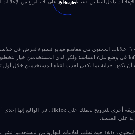
لانات داخل التطبيق. دعنا نلقي نظرة على ثلاثة أنواع من الإعلانات ا
على غرار إعلانات القصص على Snapchat و Instagram إعلانات المحتوى هي مقاطع فيديو قصيرة تُعرض في خلاص
المستخدم بين المحتويات الأخرى. تظهر إعلانات Infeed في وضع ملء الشاشة ولكن لدى المستخدمين خيار لت
ن تكون جذابة بما يكفي لجذب انتباه المستخدمين خلال أول ثان
يعد إطلاق تحدي علامة تصنيف ذات علامة تجارية طريقة أخرى للترويج لعملك على TikTok. في الواقع إنه
ية على المنصة.
إذن، ما هو تحدي علامة التصنيف؟ تحدي الهاشتاج هو تنسيق فريد لمحتوى TikTok حيث تطلب العلامات التجارية من المست