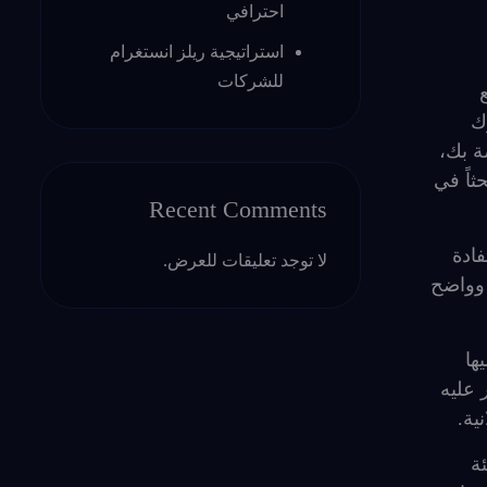
احترافي
استراتيجية ريلز انستغرام
للشركات
ك
ة بك،
ثاً في
Recent Comments
ادة
لا توجد تعليقات للعرض.
 وواضح
ها
 عليه
ية.
ة