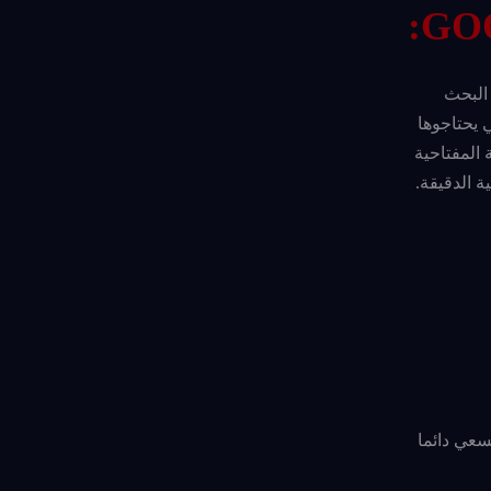
:
GO
 البحث
 يحتاجوها
 المفتاحية
 الدقيقة.
تسعي دائما