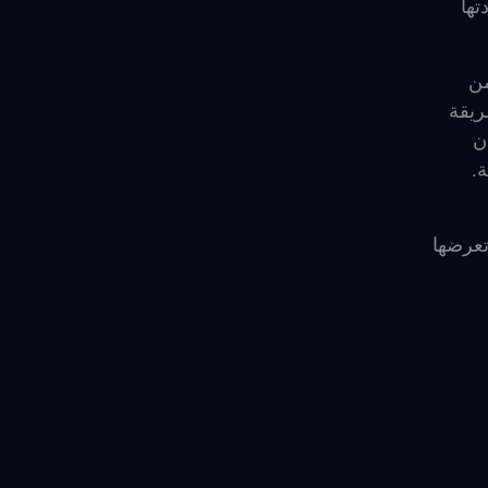
تها
من
ريقة
ن
.
تعرضها