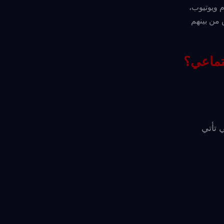
م ويوتيوب،
 من بينهم
جتماعي؟
 تأتي