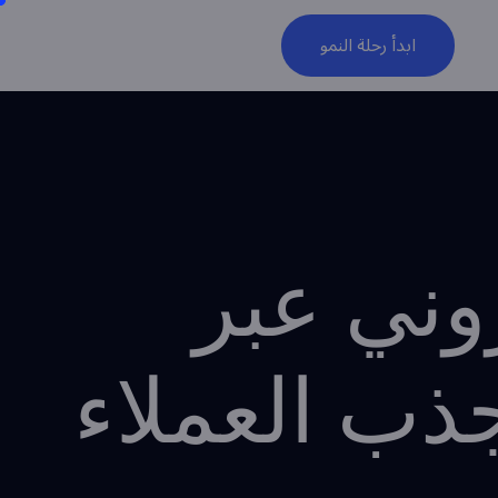
ابدأ رحلة النمو
وني عبر
جذب العملاء