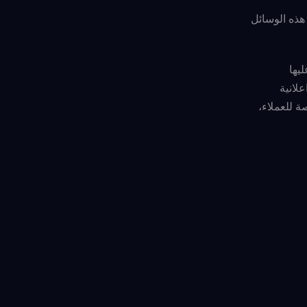
هذه الوسائل
يها
لانية
ة للعملاء،