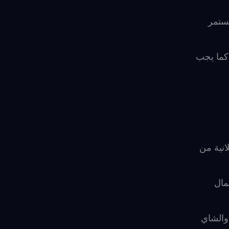
ستمر
 كما يجب
انية من
مال
والشاي