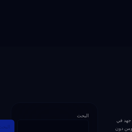
البحث
 جهد في
البحث
 ومن دون