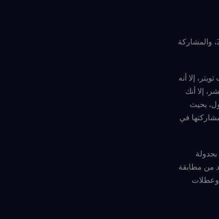
إنها إحدى الطرق المهمة من أجل زيادة متابعي حساب تويتر والقيام بالحفاظ عليهم هي متابعتهم بشكل دائم والبقاء على تواصل دائم 24/7، والمشاركة
تر، إلا أنه
ر، إلا أنك
ول، بحيث
مشاركتها في
بجدولة
كد من مطابقة
ع وعطلات