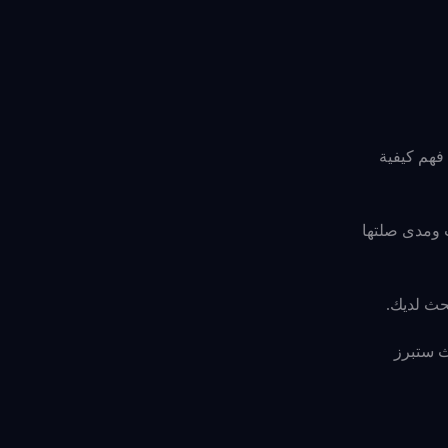
فهم كيفية
 ومدى صلتها
حث لديك.
 الشائعة للمحتوى الذي تفكر فيه وهي بدء البحث على شريط البحث في YouTube.بحيث ستبرز