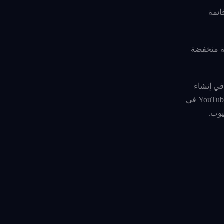
ائمة
ية منخفضة
 ترغب في إنشاء
الكلمات الرئيسية التي تركز عليها، يمكنك تضمينها في الفيديو الفعلي الخاص بك عن طريق ذكرها أثناء حديثك. بهذه الطريقة أنت تساعد YouTube في
يوب.