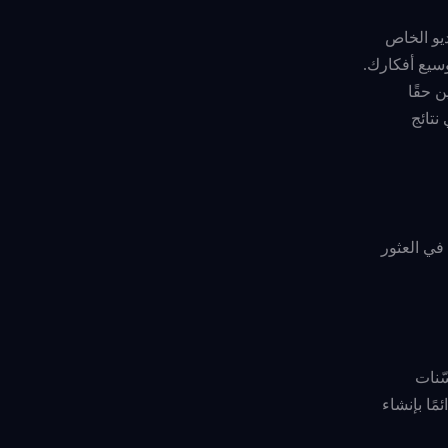
يو الخاص
سيع أفكارك.
 حقًا
نتائج
في العثور
ّنات
ًا بإنشاء