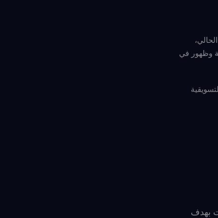
لحالي،
SEO حتى يكون المحتوى ذو فعالية وظهور في
40% من إجمالي ميزانيتهم ​​التسويقية
ت بهدف