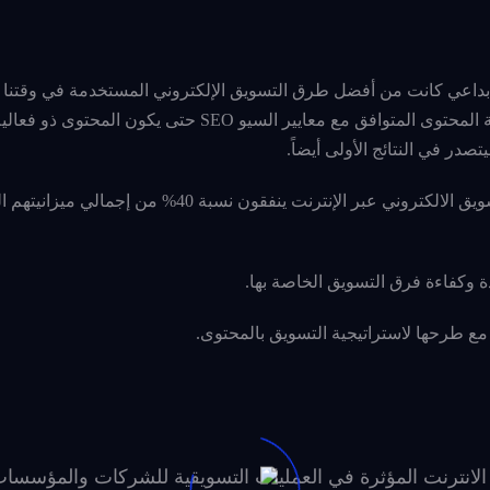
إبداعي كانت من أفضل طرق التسويق الإلكتروني المستخدمة في وقتنا ا
وحتى ينجح التسويق بالمحتوى يجب أن يكون جنباً إلى جنب صناعة المحتوى المتوافق مع معايير السيو 
در في النتائج الأولى أيضاً.
وأظهرت الأرقام والاحصائيات بأن المسوقين الأكثر نجاحًا في التسويق الالكتروني عبر الإنترنت ينفقون نسبة 
الانترنت المؤثرة في العمليات التسويقية للشركات والمؤسسا