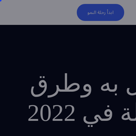
ابدأ رحلة النمو
ل به وطرق
ي 2022