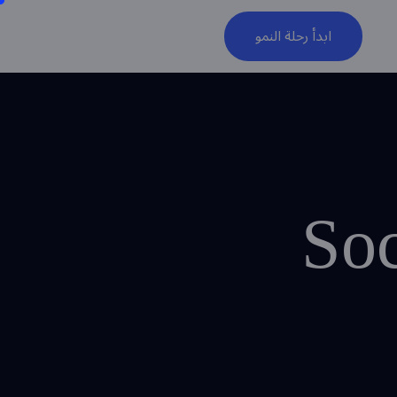
ابدأ رحلة النمو
Soc