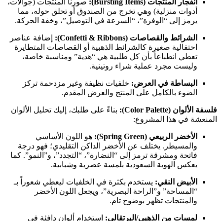
انفجار المنتجات (Bursting Items):
صورنا المنتجات (جوالات،
أدوات منزلية) وهي تخرج من الصندوق أو تحلق حوله، مما
يرمز إلى “الوفرة”، “السرعة في التوصيل”، وخفة الحركة.
الشرائط والقصاصات (Confetti & Ribbons):
إضافة عناصر
احتفالية صغيرة كالشرائط الذهبية أو القصاصات المتطايرة
تعطي انطباعاً بأن كل طلبية هي “هدية” ومناسبة خاصة،
وليست مجرد عملية شراء روتينية.
البساطة في العرض:
خلفيات نظيفة وغير مزدحمة تركز
الضوء بالكامل على المنتج والعرض المقدم.
فلسفة الألوان (Color Palette):
بناءً على طلبك، إليك تحليل الألوان
المنعشة في هذا المشروع:
الأخضر الربيعي (Spring Green):
هو اللون الأساسي
والمسيطر. يختلف عن الأخضر الداكن التقليدي؛ فهو درجة
فاتحة ومشرقة ترمز إلى “النضارة”، “التجدد”، و”النمو”. كما
يعكس الهوية السعودية بلمسة عصرية وشبابية.
الأبيض النقي:
يستخدم بكثرة في الخلفيات ليعطي شعوراً بـ
“المساحة” و”الراحة البصرية”، ويجعل اللون الأخضر
والمنتجات تظهر بوضوح تام.
لمسات من الذهبي/البرتقالي:
استخدام ألوان دافئة في