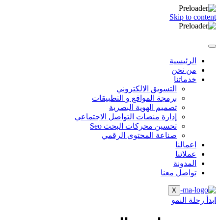
Skip to content
الرئيسية
من نحن
خدماتنا
التسويق الالكتروني
برمجة المواقع و التطبيقات
تصميم الهوية البصرية
إدارة منصات التواصل الاجتماعي
تحسين محركات البحث Seo
صناعة المحتوى الرقمي
اعمالنا
عملائنا
المدونة
تواصل معنا
X
ابدأ رحلة النمو